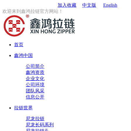
订购电话
：0579-85167680
加入收藏
中文版
English
欢迎来到鑫鸿拉链官方网站！
首页
鑫鸿中国
公司简介
鑫鸿资质
企业文化
公司环境
团队风采
信息公开
拉链世界
尼龙拉链
尼龙长码系列
尼龙拉链头