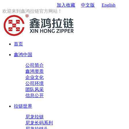
订购电话
：0579-85167680
加入收藏
中文版
English
欢迎来到鑫鸿拉链官方网站！
首页
鑫鸿中国
公司简介
鑫鸿资质
企业文化
公司环境
团队风采
信息公开
拉链世界
尼龙拉链
尼龙长码系列
尼龙拉链头