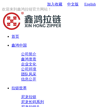
订购电话
：0579-85167680
加入收藏
中文版
English
欢迎来到鑫鸿拉链官方网站！
首页
鑫鸿中国
公司简介
鑫鸿资质
企业文化
公司环境
团队风采
信息公开
拉链世界
尼龙拉链
尼龙长码系列
尼龙拉链头