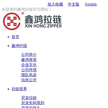
订购电话
：0579-85167680
加入收藏
中文版
English
欢迎来到鑫鸿拉链官方网站！
首页
鑫鸿中国
公司简介
鑫鸿资质
企业文化
公司环境
团队风采
信息公开
拉链世界
尼龙拉链
尼龙长码系列
尼龙拉链头