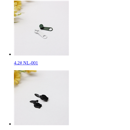
4.2# NL-001