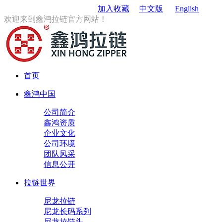
订购电话
：0579-85167680
加入收藏
中文版
English
欢迎来到鑫鸿拉链官方网站！
首页
鑫鸿中国
公司简介
鑫鸿资质
企业文化
公司环境
团队风采
信息公开
拉链世界
尼龙拉链
尼龙长码系列
尼龙拉链头