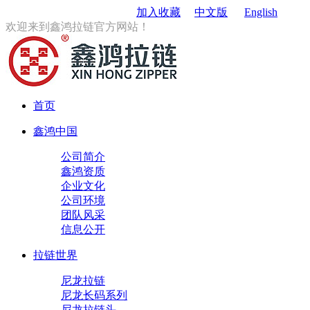
订购电话
：0579-85167680
加入收藏
中文版
English
欢迎来到鑫鸿拉链官方网站！
首页
鑫鸿中国
公司简介
鑫鸿资质
企业文化
公司环境
团队风采
信息公开
拉链世界
尼龙拉链
尼龙长码系列
尼龙拉链头