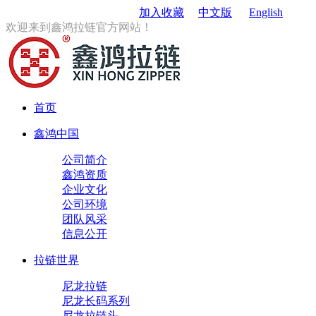
订购电话
：0579-85167680
加入收藏
中文版
English
欢迎来到鑫鸿拉链官方网站！
首页
鑫鸿中国
公司简介
鑫鸿资质
企业文化
公司环境
团队风采
信息公开
拉链世界
尼龙拉链
尼龙长码系列
尼龙拉链头