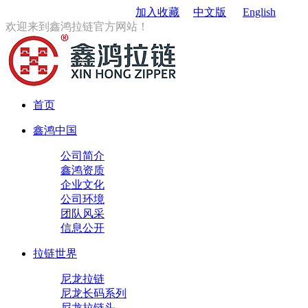
订购电话
：0579-85167680
加入收藏
中文版
English
欢迎来到鑫鸿拉链官方网站！
首页
鑫鸿中国
公司简介
鑫鸿资质
企业文化
公司环境
团队风采
信息公开
拉链世界
尼龙拉链
尼龙长码系列
尼龙拉链头