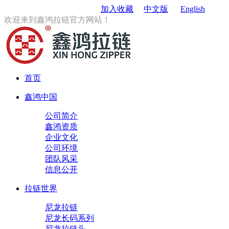
订购电话
：0579-85167680
加入收藏
中文版
English
欢迎来到鑫鸿拉链官方网站！
首页
鑫鸿中国
公司简介
鑫鸿资质
企业文化
公司环境
团队风采
信息公开
拉链世界
尼龙拉链
尼龙长码系列
尼龙拉链头