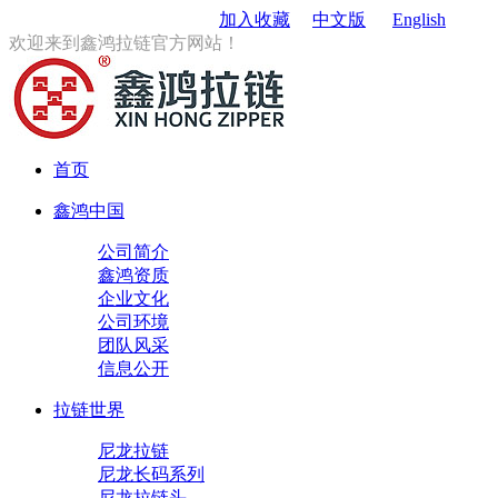
订购电话
：0579-85167680
加入收藏
中文版
English
欢迎来到鑫鸿拉链官方网站！
首页
鑫鸿中国
公司简介
鑫鸿资质
企业文化
公司环境
团队风采
信息公开
拉链世界
尼龙拉链
尼龙长码系列
尼龙拉链头