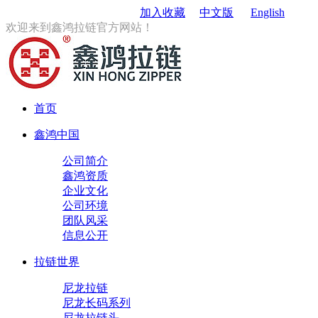
订购电话
：0579-85167680
加入收藏
中文版
English
欢迎来到鑫鸿拉链官方网站！
首页
鑫鸿中国
公司简介
鑫鸿资质
企业文化
公司环境
团队风采
信息公开
拉链世界
尼龙拉链
尼龙长码系列
尼龙拉链头