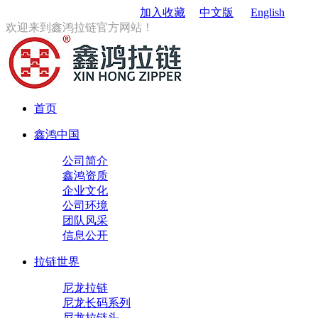
订购电话
：0579-85167680
加入收藏
中文版
English
欢迎来到鑫鸿拉链官方网站！
首页
鑫鸿中国
公司简介
鑫鸿资质
企业文化
公司环境
团队风采
信息公开
拉链世界
尼龙拉链
尼龙长码系列
尼龙拉链头