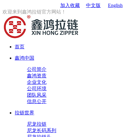
订购电话
：0579-85167680
加入收藏
中文版
English
欢迎来到鑫鸿拉链官方网站！
首页
鑫鸿中国
公司简介
鑫鸿资质
企业文化
公司环境
团队风采
信息公开
拉链世界
尼龙拉链
尼龙长码系列
尼龙拉链头