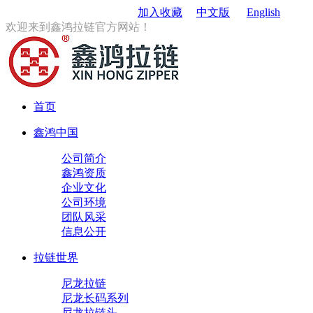
订购电话
：0579-85167680
加入收藏
中文版
English
欢迎来到鑫鸿拉链官方网站！
首页
鑫鸿中国
公司简介
鑫鸿资质
企业文化
公司环境
团队风采
信息公开
拉链世界
尼龙拉链
尼龙长码系列
尼龙拉链头