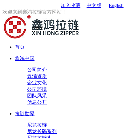
订购电话
：0579-85167680
加入收藏
中文版
English
欢迎来到鑫鸿拉链官方网站！
首页
鑫鸿中国
公司简介
鑫鸿资质
企业文化
公司环境
团队风采
信息公开
拉链世界
尼龙拉链
尼龙长码系列
尼龙拉链头