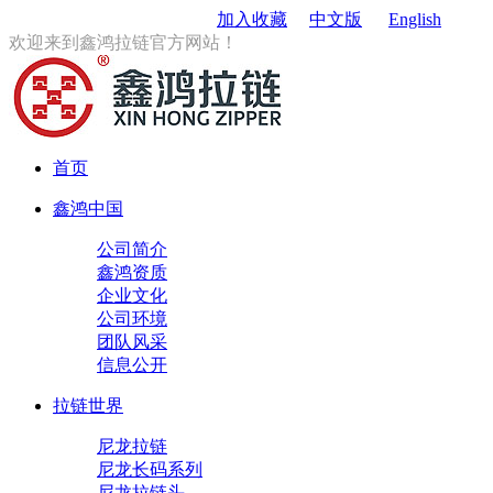
订购电话
：0579-85167680
加入收藏
中文版
English
欢迎来到鑫鸿拉链官方网站！
首页
鑫鸿中国
公司简介
鑫鸿资质
企业文化
公司环境
团队风采
信息公开
拉链世界
尼龙拉链
尼龙长码系列
尼龙拉链头