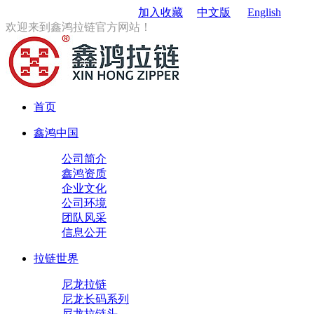
订购电话
：0579-85167680
加入收藏
中文版
English
欢迎来到鑫鸿拉链官方网站！
首页
鑫鸿中国
公司简介
鑫鸿资质
企业文化
公司环境
团队风采
信息公开
拉链世界
尼龙拉链
尼龙长码系列
尼龙拉链头