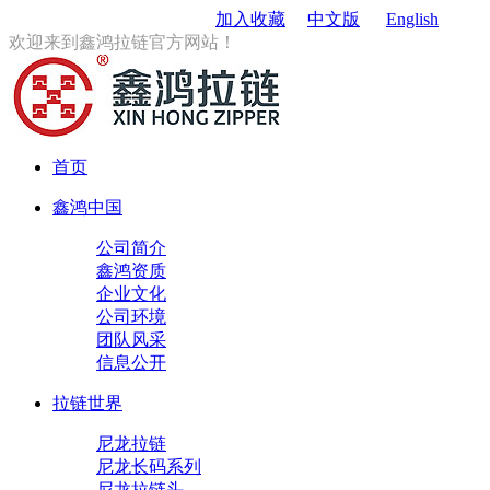
订购电话
：0579-85167680
加入收藏
中文版
English
欢迎来到鑫鸿拉链官方网站！
首页
鑫鸿中国
公司简介
鑫鸿资质
企业文化
公司环境
团队风采
信息公开
拉链世界
尼龙拉链
尼龙长码系列
尼龙拉链头