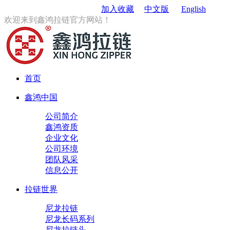
订购电话
：0579-85167680
加入收藏
中文版
English
欢迎来到鑫鸿拉链官方网站！
首页
鑫鸿中国
公司简介
鑫鸿资质
企业文化
公司环境
团队风采
信息公开
拉链世界
尼龙拉链
尼龙长码系列
尼龙拉链头