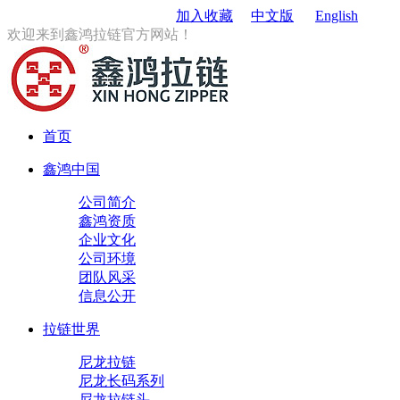
订购电话
：0579-85167680
加入收藏
中文版
English
欢迎来到鑫鸿拉链官方网站！
首页
鑫鸿中国
公司简介
鑫鸿资质
企业文化
公司环境
团队风采
信息公开
拉链世界
尼龙拉链
尼龙长码系列
尼龙拉链头