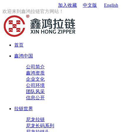
订购电话
：0579-85167680
加入收藏
中文版
English
欢迎来到鑫鸿拉链官方网站！
首页
鑫鸿中国
公司简介
鑫鸿资质
企业文化
公司环境
团队风采
信息公开
拉链世界
尼龙拉链
尼龙长码系列
尼龙拉链头