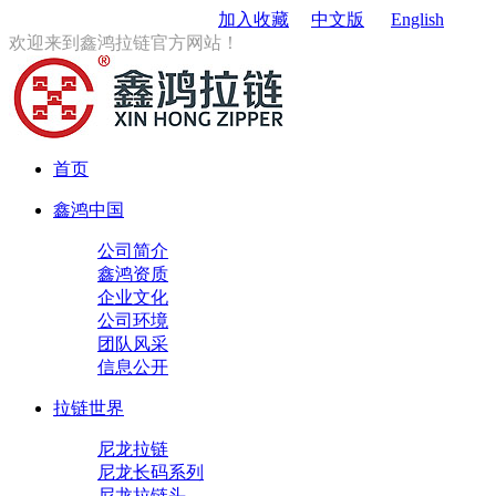
订购电话
：0579-85167680
加入收藏
中文版
English
欢迎来到鑫鸿拉链官方网站！
首页
鑫鸿中国
公司简介
鑫鸿资质
企业文化
公司环境
团队风采
信息公开
拉链世界
尼龙拉链
尼龙长码系列
尼龙拉链头