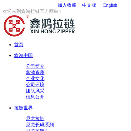
订购电话
：0579-85167680
加入收藏
中文版
English
欢迎来到鑫鸿拉链官方网站！
首页
鑫鸿中国
公司简介
鑫鸿资质
企业文化
公司环境
团队风采
信息公开
拉链世界
尼龙拉链
尼龙长码系列
尼龙拉链头