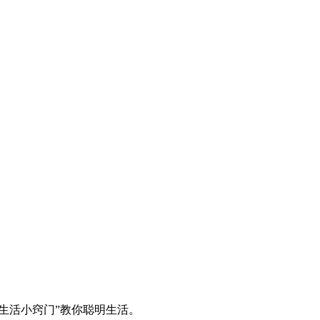
生活小窍门”教你聪明生活。