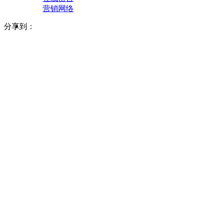
营销网络
分享到：