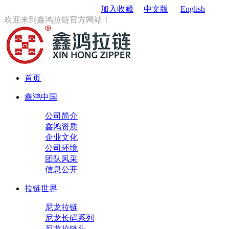
订购电话
：0579-85167680
加入收藏
中文版
English
欢迎来到鑫鸿拉链官方网站！
首页
鑫鸿中国
公司简介
鑫鸿资质
企业文化
公司环境
团队风采
信息公开
拉链世界
尼龙拉链
尼龙长码系列
尼龙拉链头