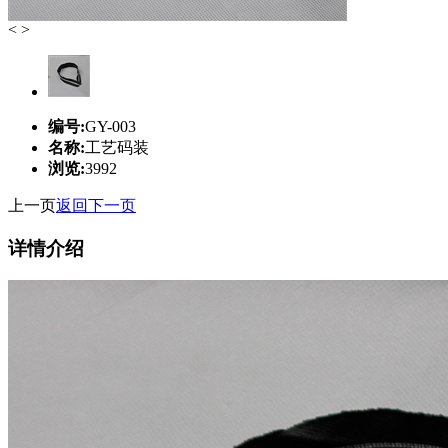
<
>
编号:
GY-003
名称:
工艺码装
浏览:
3992
上一页
返回
下一页
详情介绍