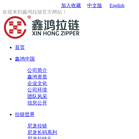
订购电话
：0579-85167680
加入收藏
中文版
English
欢迎来到鑫鸿拉链官方网站！
首页
鑫鸿中国
公司简介
鑫鸿资质
企业文化
公司环境
团队风采
信息公开
拉链世界
尼龙拉链
尼龙长码系列
尼龙拉链头