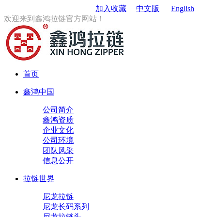
订购电话
：0579-85167680
加入收藏
中文版
English
欢迎来到鑫鸿拉链官方网站！
首页
鑫鸿中国
公司简介
鑫鸿资质
企业文化
公司环境
团队风采
信息公开
拉链世界
尼龙拉链
尼龙长码系列
尼龙拉链头