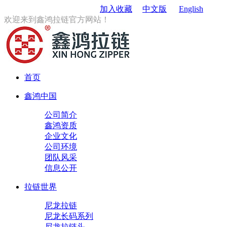
订购电话
：0579-85167680
加入收藏
中文版
English
欢迎来到鑫鸿拉链官方网站！
首页
鑫鸿中国
公司简介
鑫鸿资质
企业文化
公司环境
团队风采
信息公开
拉链世界
尼龙拉链
尼龙长码系列
尼龙拉链头