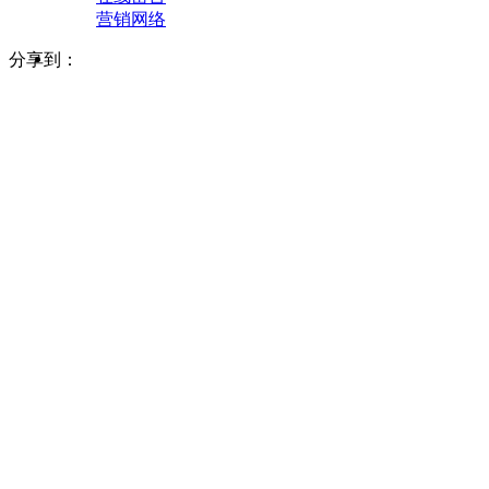
营销网络
分享到：