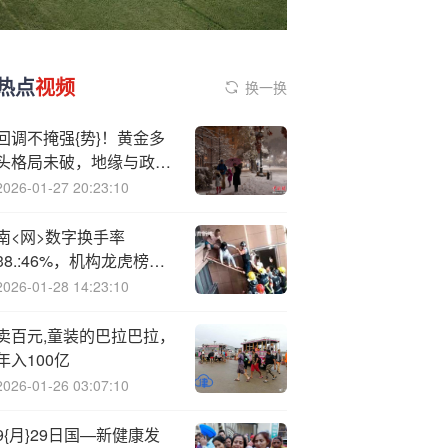
热点
视频
换一换
回调不掩强{势}！黄金多
头格局未破，地缘与政策
双引擎驱动向上
2026-01-27 20:23:10
南<网>数字换手率
38.:46%，机构龙虎榜上
激烈博弈
2026-01-28 14:23:10
卖百元,童装的巴拉巴拉，
年入100亿
2026-01-26 03:07:10
9{月}29日国—新健康发