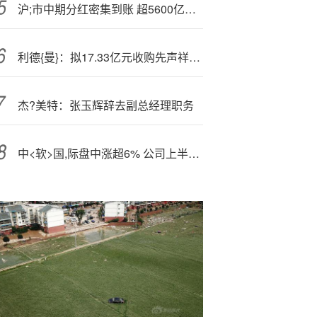
沪;市中期分红密集到账 超5600亿元红包惠及投资者
利德{曼}：拟17.33亿元收购先声祥瑞70%股份
杰?美特：张玉辉辞去副总经理职务
中<软>国,际盘中涨超6% 公司上半年纯利同比增超10%