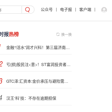
公众号
电子报
客户端
时报
热榜
换一换
金融“!活水”润才兴科！第三届济南科技金融论坛·人才金融专场沙龙共探“科技+人才+金融”发展新路径
亏{损}股民注<意>！ST富润投资者索赔持续征集，退市不影响维权权利
GTC泽:汇资本:金价承压与避险需求回落
汉王‘科’技：不存在逾期担保