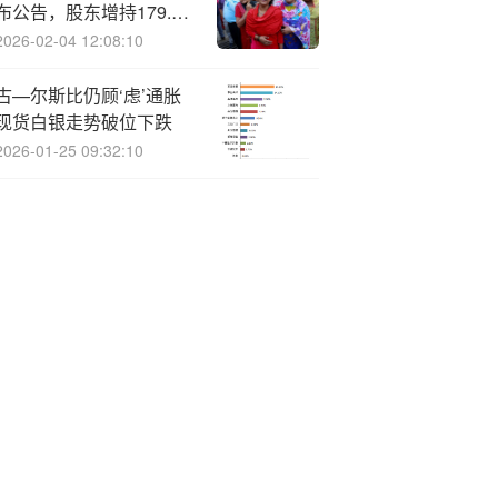
布公告，股东增持179.98
万股
2026-02-04 12:08:10
古—尔斯比仍顾‘虑’通胀
现货白银走势破位下跌
2026-01-25 09:32:10